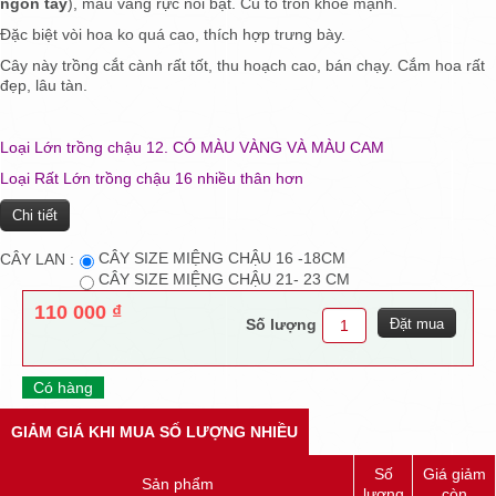
ngón tay
), màu vàng rực nổi bật. Củ to tròn khỏe mạnh.
Đặc biệt vòi hoa ko quá cao, thích hợp trưng bày.
Cây này trồng cắt cành rất tốt, thu hoạch cao, bán chạy. Cắm hoa rất
đẹp, lâu tàn.
Loại Lớn trồng chậu 12. CÓ MÀU VÀNG VÀ MÀU CAM
Loại Rất Lớn trồng chậu 16 nhiều thân hơn
Chi tiết
CÂY SIZE MIỆNG CHẬU 16 -18CM
CÂY LAN :
CÂY SIZE MIỆNG CHẬU 21- 23 CM
110 000 ₫
Số lượng
Có hàng
GIẢM GIÁ KHI MUA SỐ LƯỢNG NHIỀU
Số
Giá giảm
Sản phẩm
lượng
còn