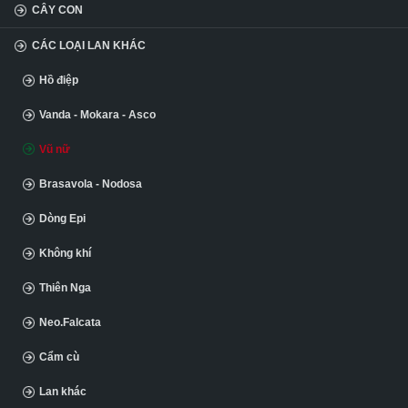
CÂY CON
CÁC LOẠI LAN KHÁC
Hồ điệp
Vanda - Mokara - Asco
Vũ nữ
Brasavola - Nodosa
Dòng Epi
Không khí
Thiên Nga
Neo.Falcata
Cẩm cù
Lan khác