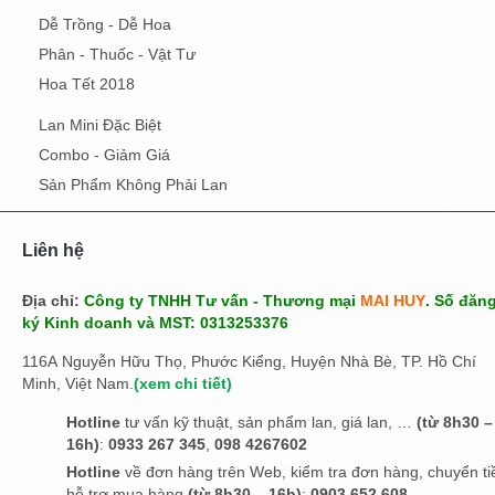
Dễ Trồng - Dễ Hoa
Phân - Thuốc - Vật Tư
Hoa Tết 2018
Lan Mini Đặc Biệt
Combo - Giảm Giá
Sản Phẩm Không Phải Lan
Liên hệ
Địa chỉ:
Công ty TNHH Tư vấn - Thương mại
MAI HUY
. Số đăn
ký Kinh doanh và MST: 0313253376
116A Nguyễn Hữu Thọ, Phước Kiểng, Huyện Nhà Bè, TP. Hồ Chí
Minh, Việt Nam.
(
xem chi tiết
)
Hotline
tư vấn kỹ thuật, sản phẩm lan, giá lan, …
(từ 8h30 –
16h)
:
0933 267 345
,
098 4267602
Hotline
về đơn hàng trên Web, kiểm tra đơn hàng, chuyển ti
hỗ trợ mua hàng
(từ 8h30 – 16h)
:
0903 652 608