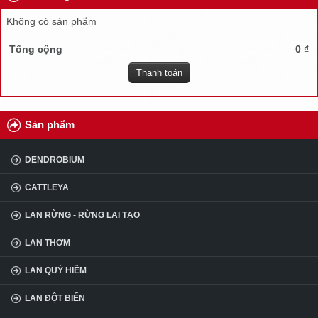
TUYỂN DỤNG
Không có sản phẩm
ĐẠI LÝ
Tổng cộng
0 ₫
Thanh toán
CÂU HỎI
KINH NGHIỆM
Sản phẩm
DENDROBIUM
CATTLEYA
LAN RỪNG - RỪNG LAI TẠO
LAN THƠM
LAN QUÝ HIẾM
LAN ĐỘT BIẾN