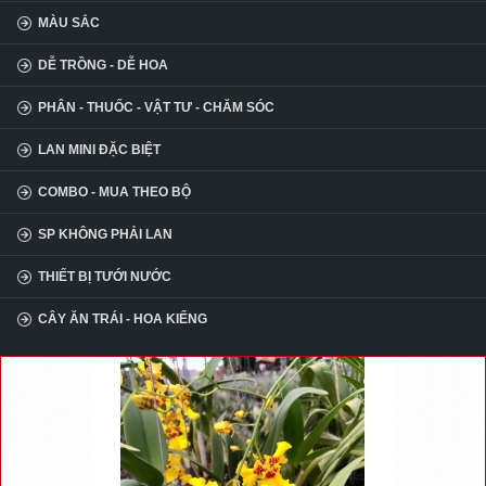
MÀU SẮC
DỄ TRỒNG - DỄ HOA
PHÂN - THUỐC - VẬT TƯ - CHĂM SÓC
LAN MINI ĐẶC BIỆT
COMBO - MUA THEO BỘ
SP KHÔNG PHẢI LAN
THIẾT BỊ TƯỚI NƯỚC
CÂY ĂN TRÁI - HOA KIỂNG