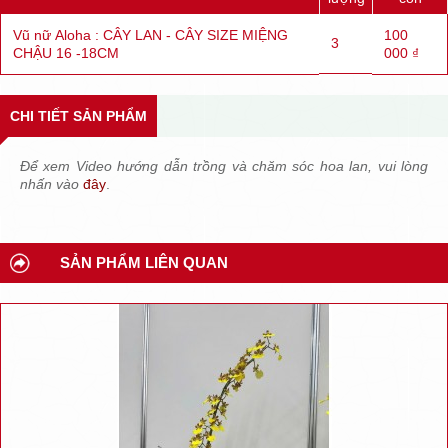
Vũ nữ Aloha : CÂY LAN - CÂY SIZE MIỆNG
100
3
CHẬU 16 -18CM
000 ₫
CHI TIẾT SẢN PHẨM
Để xem Video hướng dẫn trồng và chăm sóc hoa lan, vui lòng
nhấn vào
đây
.
SẢN PHẨM LIÊN QUAN