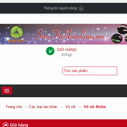
Thông tin người dùng
GIỎ HÀNG
(trống)
TRANG CHỦ
Trang chủ
Các loại lan khác
Vũ nữ
Vũ nữ Aloha
GIỚI THIỆU
HƯỚNG DẪN MUA HÀNG
Giỏ hàng