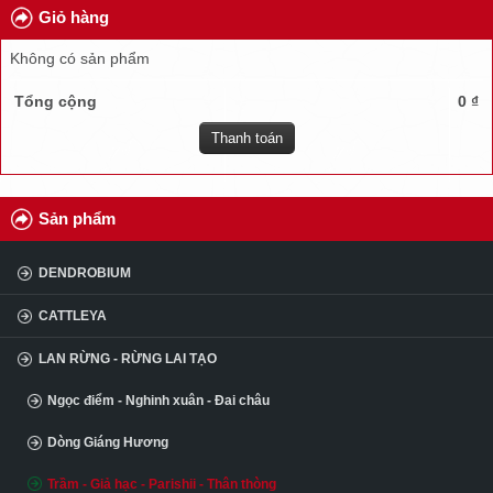
Giỏ hàng
TUYỂN DỤNG
Không có sản phẩm
ĐẠI LÝ
Tổng cộng
0 ₫
CÂU HỎI
Thanh toán
KINH NGHIỆM
Sản phẩm
DENDROBIUM
CATTLEYA
LAN RỪNG - RỪNG LAI TẠO
Ngọc điểm - Nghinh xuân - Đai châu
Dòng Giáng Hương
Trầm - Giả hạc - Parishii - Thân thòng