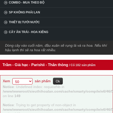
COMBO - MUA THEO BỘ
SP KHÔNG PHẢI LAN
THIẾT BỊ TƯỚI NƯỚC
CÂY ĂN TRÁI - HOA KIỂNG
Dòng cây vào cuối năm, đầu xuân sẽ rụng lá và ra hoa. Nếu khí
hậu lạnh thì sẽ ra hoa rất nhiều.
Trầm - Giả hạc - Parishii - Thân thòng
/ Có 182 sản phẩm
Xem
sản phẩm
Notice
: Undefined index: requestNb in
/www/wwwroot/sieuthihoalan.com/cache/smarty/compile/e6/46/
on line
149
Notice
: Trying to get property of non-object in
/www/wwwroot/sieuthihoalan.com/cache/smarty/compile/e6/46/