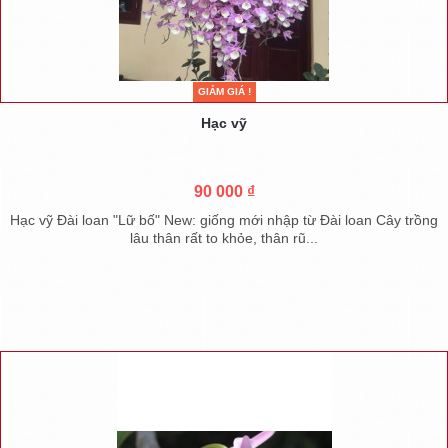
GIẢM GIÁ !
Hạc vỹ
90 000 ₫
Hạc vỹ Đài loan "Lữ bố" New: giống mới nhập từ Đài loan Cây trồng
lâu thân rất to khỏe, thân rũ...