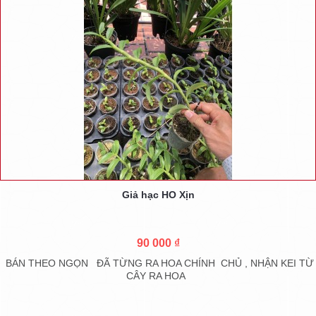
Giả hạc HO Xịn
90 000 ₫
BÁN THEO NGỌN ĐÃ TỪNG RA HOA CHÍNH CHỦ , NHẬN KEI TỪ
CÂY RA HOA