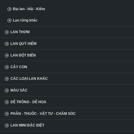
Địa lan - Hài - Kiếm
Lan rừng khác
LAN THƠM
LAN QUÝ HIẾM
LAN ĐỘT BIẾN
CÂY CON
CÁC LOẠI LAN KHÁC
MÀU SẮC
DỄ TRỒNG - DỄ HOA
PHÂN - THUỐC - VẬT TƯ - CHĂM SÓC
LAN MINI ĐẶC BIỆT