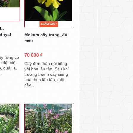
GIẢM GIÁ !
 L.
ethyst
Mokara cây trung_đủ
màu
70 000 ₫
cây rừng có
c đặt biệt.
Cây đơn thân nổi tiếng
, quái lạ.
với hoa lâu tàn. Sau khi
..
trưởng thành cây siêng
hoa, hoa lâu tàn, một
cây...