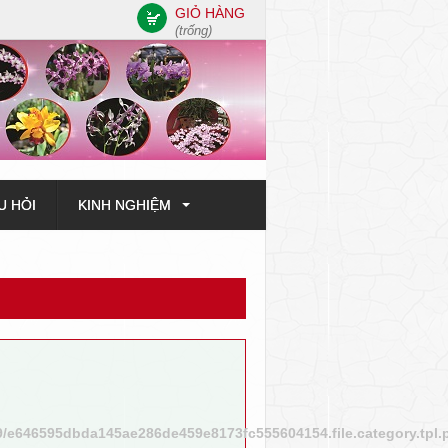
GIỎ HÀNG
(trống)
U HỎI
KINH NGHIỆM
9/e646595dbda145ae286de459e8173fc555604154.file.category.tpl.