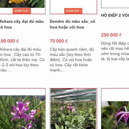
GIẢM GIÁ !
GIẢM GIÁ !
HỒ ĐIỆP 2 VÒ
Mokara cây đại đủ màu
Dendro đủ màu sắc_có
có hoa
hoa hoặc vòi hoa
250 000 ₫
190 000 ₫
70 000 ₫
Dòng Hồ điệp 
nên rất mau hế
Mokara cây đại đủ màu
Cây bán quanh năm, đủ
sớm trong mùa
có hoa : Cây cao từ 70-
màu sắc (tùy theo thời
tả: là loại cây l
90cm, cắt từ thân mẹ. Có
điểm). Có vòi hoa hoặc
1-2-3 vòi hoa tùy theo
có hoa. Cây rất khỏe
màu....
mạnh,...