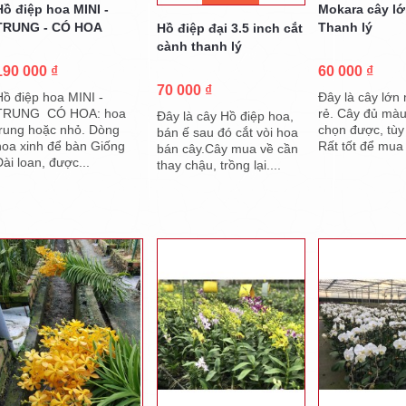
Hồ điệp hoa MINI -
Mokara cây lớ
TRUNG - CÓ HOA
Thanh lý
Hồ điệp đại 3.5 inch cắt
cành thanh lý
190 000 ₫
60 000 ₫
70 000 ₫
Hồ điệp hoa MINI -
Đây là cây lớn
TRUNG CÓ HOA: hoa
rẻ. Cây đủ mà
Đây là cây Hồ điệp hoa,
trung hoặc nhỏ. Dòng
chọn được, tùy
bán ế sau đó cắt vòi hoa
hoa xinh để bàn Giống
Rất tốt để mua 
bán cây.Cây mua về cần
Đài loan, được...
thay chậu, trồng lại....