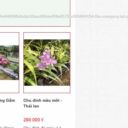
9/e646595dbda145ae286de459e8173fc555604154.file.category.tpl.
ồng Gấm
Chu đinh màu mới -
Thái lan
280 000 ₫
cây Ngọc
Chu đinh đủ màu :Là