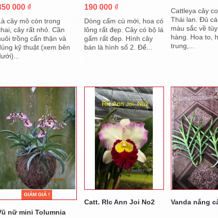
350 000 ₫
190 000 ₫
Cattleya cây c
Thái lan. Đủ c
Là cây mô còn trong
Dòng cẩm cù mới, hoa có
màu sắc về tùy
chai, cây rất nhỏ. Cần
lông rất đẹp. Cây có bộ lá
hàng. Hoa to, 
nuôi trồng cẩn thận và
gấm rất đẹp. Hình cây
trung,...
đúng kỹ thuật (xem bên
bán là hình số 2. Để...
ưới)...
GIẢM GIÁ !
Catt. Rlc Ann Joi No2
Vanda nắng c
Vũ nữ mini Tolumnia