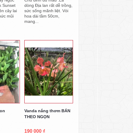
k Sunset
dòng Địa lan rất dễ trồng,
n cây lai
sức sống mãnh liệt. Vòi
nức mũi
hoa dài tầm 50cm,
mang...
con
Vanda nắng thơm BÁN
THEO NGỌN
190 000 ₫