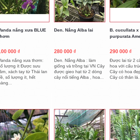
Vanda nắng xưa BLUE
Den. Nắng Alba lai
B. cucullata x
thơm
purpurata Am
100 000 ₫
280 000 ₫
290 000 ₫
Vanda nắng xưa thơm:
Den. Nắng Alba : làm
Được lai từ 2 
số lượng ít Được sưu
giống và trồng tại VN Cây
hoa với cấu trú
tầm, xách tay từ Thái lan
được gieo hạt từ 2 dòng
Cây có hoa đẹp
ề, số lượng ít, hết
cây nổi tiếng Alba , hoa...
Cây có thân lá.
hàng...