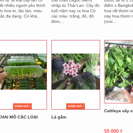
rất nhiều người yêu thích
nhập từ Thái Lan: Cây đủ
điểm x Bangko
do hoa to, lâu tàn, màu
tuổi năm nay ra hoa Có
hoa rất thơm nê
sắc đa dạng. Có khá...
các màu: trắng, đỏ, đỏ
này hoa thơm 
đóm,...
(mùi...
GIẢM GIÁ !
GIẢM GIÁ !
Cattleya cây 
CHAI MÔ CÁC LOẠI
Lá gấm
55 000 ₫