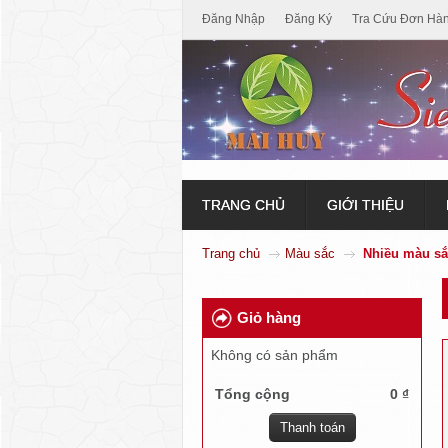
Đăng Nhập
Đăng Ký
Tra Cứu Đơn Hà
TRANG CHỦ
GIỚI THIỆU
Trang chủ
Màu sắc
Nhiều màu sắ
Giỏ hàng
Không có sản phẩm
Tổng cộng
0 ₫
Thanh toán