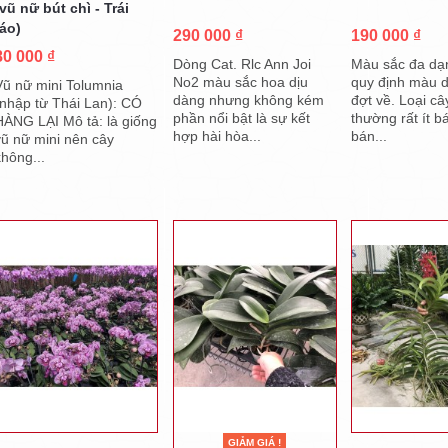
(vũ nữ bút chì - Trái
táo)
290 000 ₫
190 000 ₫
80 000 ₫
Dòng Cat. Rlc Ann Joi
Màu sắc đa dạ
No2 màu sắc hoa dịu
quy định màu d
Vũ nữ mini Tolumnia
dàng nhưng không kém
đợt về. Loại câ
(nhập từ Thái Lan): CÓ
phần nổi bật là sự kết
thường rất ít b
HÀNG LẠI Mô tả: là giống
hợp hài hòa...
bán...
vũ nữ mini nên cây
không...
GIẢM GIÁ !