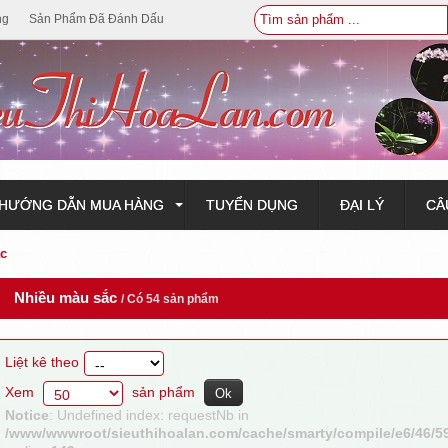
ng
Sản Phẩm Đã Đánh Dấu
HƯỚNG DẪN MUA HÀNG
TUYỂN DỤNG
ĐẠI LÝ
CÂ
c
Nhiều màu sắc
/ Có 54 sản phẩm
Liệt kê theo
Xem
sản phẩm
Notice
: Undefined index: requestNb in
/www/wwwroot/sieuthihoalan.com/cache/smarty/compile/e6/46/5