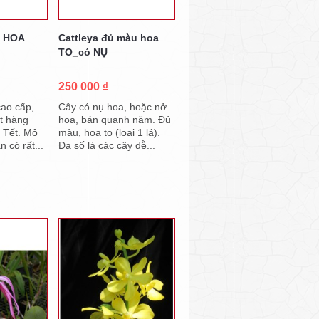
I HOA
Cattleya đủ màu hoa
TO_có NỤ
250 000 ₫
cao cấp,
Cây có nụ hoa, hoặc nở
t hàng
hoa, bán quanh năm. Đủ
 Tết. Mô
màu, hoa to (loại 1 lá).
an có rất...
Đa số là các cây dễ...