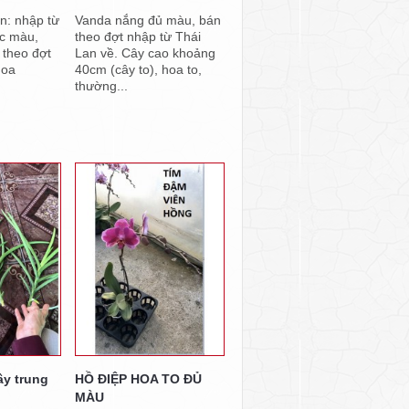
on: nhập từ
Vanda nắng đủ màu, bán
ác màu,
theo đợt nhập từ Thái
 theo đợt
Lan về. Cây cao khoảng
hoa
40cm (cây to), hoa to,
thường...
ây trung
HỒ ĐIỆP HOA TO ĐỦ
MÀU