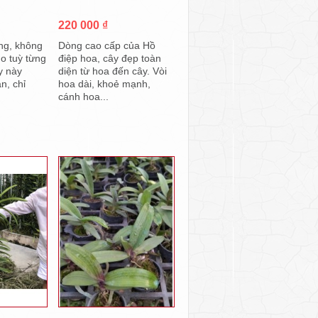
220 000 ₫
ng, không
Dòng cao cấp của Hồ
o tuỳ từng
điệp hoa, cây đẹp toàn
y này
diện từ hoa đến cây. Vòi
án, chỉ
hoa dài, khoẻ mạnh,
cánh hoa...