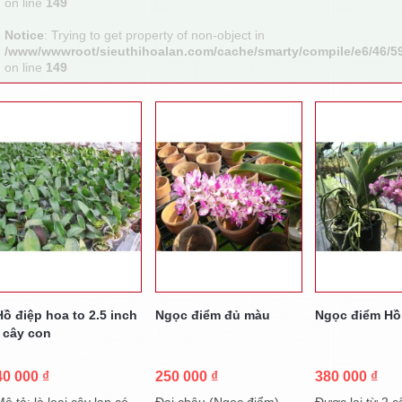
on line
149
Notice
: Trying to get property of non-object in
/www/wwwroot/sieuthihoalan.com/cache/smarty/compile/e6/46/5
on line
149
Hồ điệp hoa to 2.5 inch
Ngọc điểm đủ màu
Ngọc điểm H
- cây con
40 000 ₫
250 000 ₫
380 000 ₫
ô tả: là loại cây lan có
Đai châu (Ngọc điểm)
Được lai từ 2 