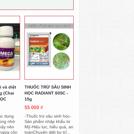
 và diệt
THUỐC TRỪ SÂU SINH
g (Chai
HỌC RADIANT 60SC -
HỌC
15g
55 000 ₫
ác dụng
-Thuốc trừ sâu sinh học-
rùng nhờ
Sản phẩm nhập khẩu từ
vậy nên
Mỹ-Hiệu lực, hiểu quả, an
 ngừa côn
toànChuyên diệt bọ trĩ...