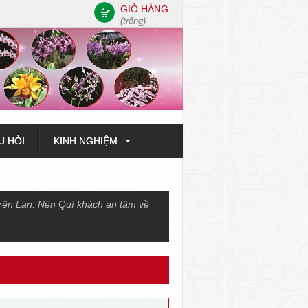
GIỎ HÀNG
(trống)
U HỎI
KINH NGHIỆM
trên Lan. Nên Quí khách an tâm về