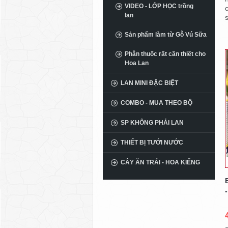
VIDEO - LỚP HỌC trồng
lan
s
Sản phẩm làm từ Gỗ Vú Sữa
Phân thuốc rất cần thiết cho
Hoa Lan
LAN MINI ĐẶC BIỆT
COMBO - MUA THEO BỘ
SP KHÔNG PHẢI LAN
THIẾT BỊ TƯỚI NƯỚC
CÂY ĂN TRÁI - HOA KIỂNG