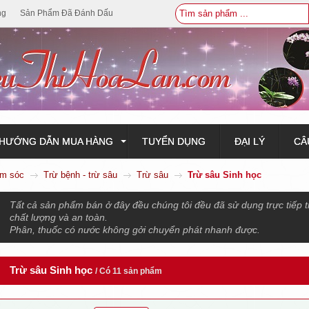
ng
Sản Phẩm Đã Đánh Dấu
HƯỚNG DẪN MUA HÀNG
TUYỂN DỤNG
ĐẠI LÝ
CÂ
ăm sóc
Trừ bệnh - trừ sâu
Trừ sâu
Trừ sâu Sinh học
Tất cả sản phẩm bán ở đây đều chúng tôi đều đã sử dụng trực tiếp 
chất lượng và an toàn.
Phân, thuốc có nước không gởi chuyển phát nhanh được.
Trừ sâu Sinh học
/ Có 11 sản phẩm