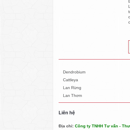
c
Dendrobium
Cattleya
Lan Rừng
Lan Thơm
Liên hệ
Địa chỉ:
Công ty TNHH Tư vấn - Th