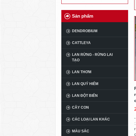
Sản phẩm
DENDROBIUM
CATTLEYA
LAN RỪNG - RỪNG LAI
TẠO
LAN THƠM
LAN QUÝ HIẾM
LAN ĐỘT BIẾN
CÂY CON
CÁC LOẠI LAN KHÁC
r
MÀU SẮC