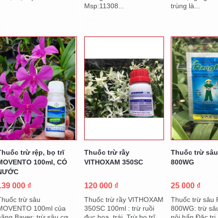
Msp:11308...
trùng là...
Thuốc trừ rệp, bọ trĩ
Thuốc trừ rầy
Thuốc trừ sâu
MOVENTO 100ml, CÓ
VITHOXAM 350SC
800WG
NƯỚC
139 000 ₫
120 000 ₫
25 000 ₫
Thuốc trừ sâu
Thuốc trừ rầy VITHOXAM
Thuốc trừ sâu 
MOVENTO 100ml của
350SC 100ml : trừ ruồi
800WG: trừ sâ
hãng Bayer: trừ sâu cơ
đục hoa, trái. Trừ bọ trĩ,
nội hấp Đặc trị 