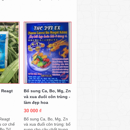
 Reagt
Bổ sung Ca, Bo, Mg, Zn
và xua đuổi côn trùng -
làm đẹp hoa
30 000 ₫
Reagt
Bổ sung Ca, Bo, Mg, Zn
u cơ chế
và xua đuổi côn trùng: bổ
Bọ Trĩ,
sung cho cây chất trung