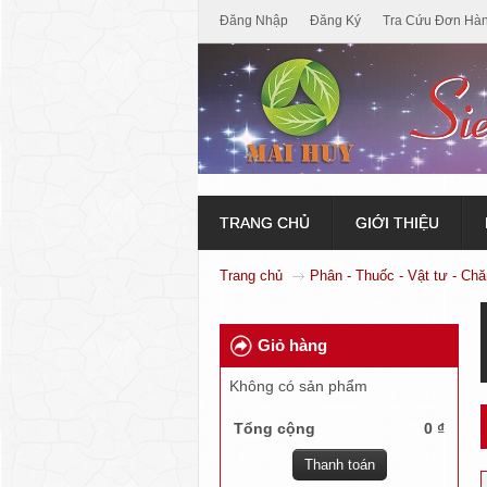
Đăng Nhập
Đăng Ký
Tra Cứu Đơn Hà
TRANG CHỦ
GIỚI THIỆU
Trang chủ
Phân - Thuốc - Vật tư - Ch
Giỏ hàng
Không có sản phẩm
Tổng cộng
0 ₫
Thanh toán