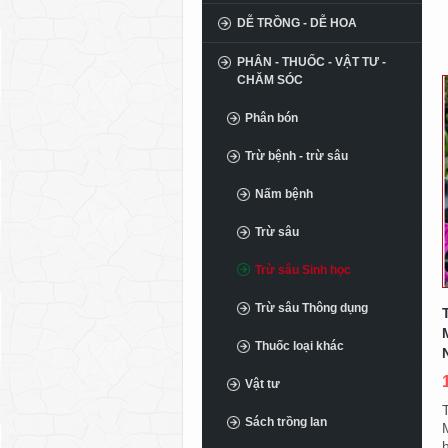
DỄ TRỒNG - DỄ HOA
PHÂN - THUỐC - VẬT TƯ -
CHĂM SÓC
Phân bón
Trừ bệnh - trừ sâu
Nấm bệnh
Trừ sâu
Trừ sâu Sinh học
Trừ sâu Thông dụng
Thuốc loại khác
Vật tư
Sách trồng lan