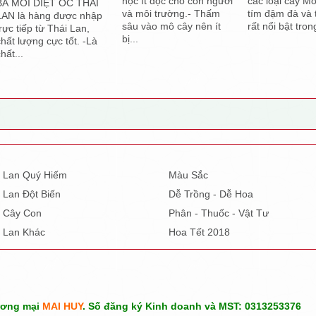
học ít độc cho con người
các loại cây M
BẢ MỒI DIỆT ỐC THÁI
và môi trường.- Thấm
tím đậm đà và 
LAN là hàng được nhập
sâu vào mô cây nên ít
rất nổi bật tron
trực tiếp từ Thái Lan,
bị...
chất lượng cực tốt. -Là
hất...
Lan Quý Hiếm
Màu Sắc
Lan Đột Biến
Dễ Trồng - Dễ Hoa
Cây Con
Phân - Thuốc - Vật Tư
Lan Khác
Hoa Tết 2018
ương mại
MAI HUY
. Số đăng ký Kinh doanh và MST: 0313253376