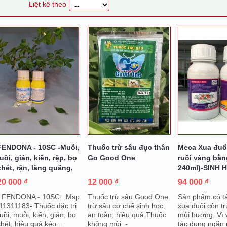
Liệt kê theo
FENDONA - 10SC -Muỗi,
Thuốc trừ sâu đục thân
Meca Xua đuổi
ruồi, gián, kiến, rệp, bọ
Go Good One
ruồi vàng bằn
chét, rận, lăng quăng,
240ml)-SINH 
sâu, kiến, mối, mọt…
20 000 ₫
12 000 ₫
94 000 ₫
- FENDONA - 10SC: .Msp
Thuốc trừ sâu Good One:
Sản phẩm có t
:11311183- Thuốc đặc trị
trừ sâu cơ chế sinh học,
xua đuổi côn t
uồi, muỗi, kiến, gián, bọ
an toàn, hiệu quả Thuốc
mùi hương. Vì 
chét, hiệu quả kéo...
không mùi. -
tác dụng ngăn