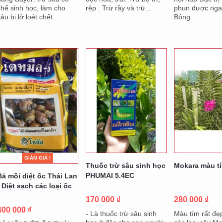
chế sinh học, làm cho
rệp . Trừ rầy và trừ...
phun được nga
âu bị lở loét chết...
Bông...
GIẢM GIÁ !
Thuốc trừ sâu sinh học
Mokara màu t
PHUMAI 5.4EC
Bả mồi diệt ốc Thái Lan
- Diệt sạch các loại ốc
170 000 ₫
280 000 ₫
400 000 ₫
- Là thuốc trừ sâu sinh
Màu tím rất đẹ