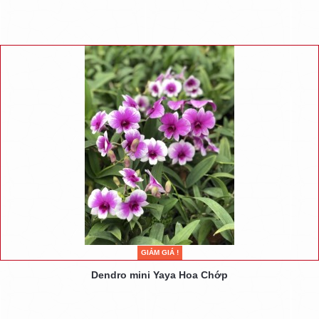
GIẢM GIÁ !
Dendro mini Yaya Hoa Chớp