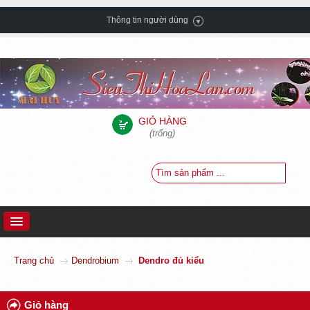
Thông tin người dùng
GIỎ HÀNG
(trống)
TRANG CHỦ
Trang chủ
Dendrobium
Dendro đủ kiểu
GIỚI THIỆU
HƯỚNG DẪN MUA HÀNG
Giỏ hàng