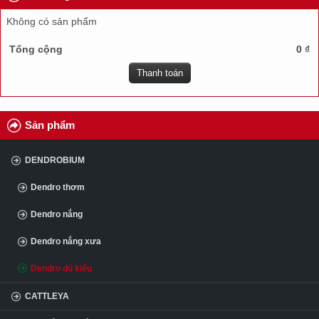
TUYỂN DỤNG
Không có sản phẩm
ĐẠI LÝ
Tổng cộng
0 ₫
Thanh toán
CÂU HỎI
KINH NGHIỆM
Sản phẩm
DENDROBIUM
Dendro thơm
Dendro nắng
Dendro nắng xưa
Dendro đủ kiểu
CATTLEYA