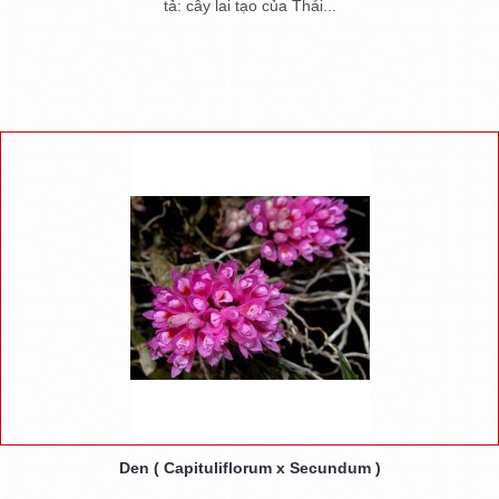
tả: cây lai tạo của Thái...
Den ( Capituliflorum x Secundum )