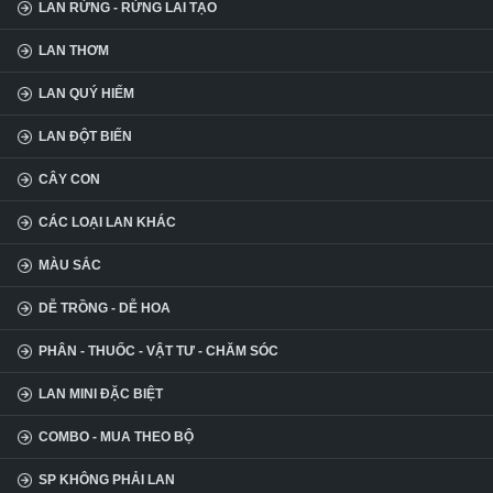
LAN RỪNG - RỪNG LAI TẠO
LAN THƠM
LAN QUÝ HIẾM
LAN ĐỘT BIẾN
CÂY CON
CÁC LOẠI LAN KHÁC
MÀU SẮC
DỄ TRỒNG - DỄ HOA
PHÂN - THUỐC - VẬT TƯ - CHĂM SÓC
LAN MINI ĐẶC BIỆT
COMBO - MUA THEO BỘ
SP KHÔNG PHẢI LAN