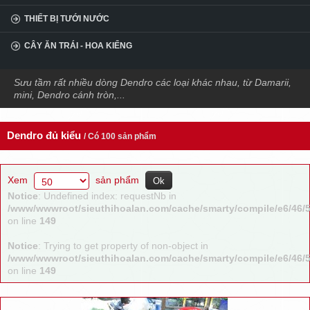
THIẾT BỊ TƯỚI NƯỚC
CÂY ĂN TRÁI - HOA KIỂNG
Sưu tầm rất nhiều dòng Dendro các loại khác nhau, từ Damarii,
mini, Dendro cánh tròn,...
Dendro đủ kiểu
/ Có 100 sản phẩm
Xem
sản phẩm
Notice
: Undefined index: requestNb in
/www/wwwroot/sieuthihoalan.com/cache/smarty/compile/e6/46/
on line
149
Notice
: Trying to get property of non-object in
/www/wwwroot/sieuthihoalan.com/cache/smarty/compile/e6/46/
on line
149