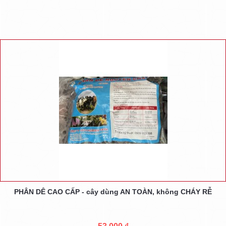
PHÂN DÊ CAO CẤP - cây dùng AN TOÀN, không CHÁY RỄ