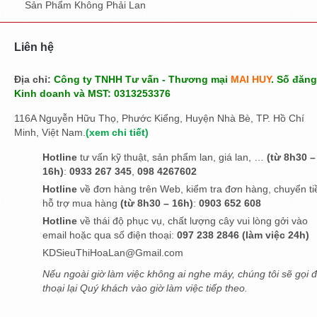
Sản Phẩm Không Phải Lan
Liên hệ
Địa chỉ:
Công ty TNHH Tư vấn - Thương mại
MAI HUY
. Số đăng
Kinh doanh và MST: 0313253376
116A Nguyễn Hữu Thọ, Phước Kiểng, Huyện Nhà Bè, TP. Hồ Chí
Minh, Việt Nam.
(
xem chi tiết
)
Hotline
tư vấn kỹ thuật, sản phẩm lan, giá lan, …
(từ 8h30 –
16h)
:
0933 267 345
,
098 4267602
Hotline
về đơn hàng trên Web, kiểm tra đơn hàng, chuyển ti
hỗ trợ mua hàng
(từ 8h30 – 16h)
:
0903 652 608
Hotline
về thái độ phục vụ, chất lượng cây vui lòng gởi vào
email hoặc qua số điện thoại:
097 238 2846 (làm việc 24h)
KDSieuThiHoaLan@Gmail.com
Nếu ngoài giờ làm việc không ai nghe máy, chúng tôi sẽ gọi đ
thoại lại Quý khách vào giờ làm việc tiếp theo.