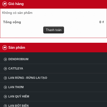
Giỏ hàng
TUYỂN DỤNG
Không có sản phẩm
ĐẠI LÝ
Tổng cộng
0 ₫
CÂU HỎI
Thanh toán
KINH NGHIỆM
Sản phẩm
DENDROBIUM
CATTLEYA
LAN RỪNG - RỪNG LAI TẠO
LAN THƠM
LAN QUÝ HIẾM
LAN ĐỘT BIẾN