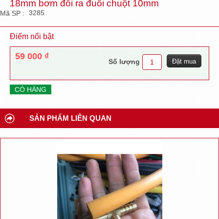
18mm bơm đôi ra đuôi chuột 10mm
3285
Mã SP :
Điểm nổi bật
59 000 ₫
Số lượng
CÓ HÀNG
SẢN PHẨM LIÊN QUAN