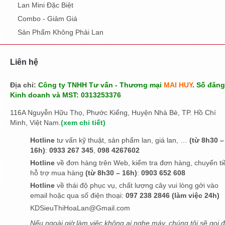
Lan Mini Đặc Biệt
Combo - Giảm Giá
Sản Phẩm Không Phải Lan
Liên hệ
Địa chỉ:
Công ty TNHH Tư vấn - Thương mại
MAI HUY
. Số đăng
Kinh doanh và MST: 0313253376
116A Nguyễn Hữu Thọ, Phước Kiểng, Huyện Nhà Bè, TP. Hồ Chí
Minh, Việt Nam.
(
xem chi tiết
)
Hotline
tư vấn kỹ thuật, sản phẩm lan, giá lan, …
(từ 8h30 –
16h)
:
0933 267 345
,
098 4267602
Hotline
về đơn hàng trên Web, kiểm tra đơn hàng, chuyển ti
hỗ trợ mua hàng
(từ 8h30 – 16h)
:
0903 652 608
Hotline
về thái độ phục vụ, chất lượng cây vui lòng gởi vào
email hoặc qua số điện thoại:
097 238 2846 (làm việc 24h)
KDSieuThiHoaLan@Gmail.com
Nếu ngoài giờ làm việc không ai nghe máy, chúng tôi sẽ gọi đ