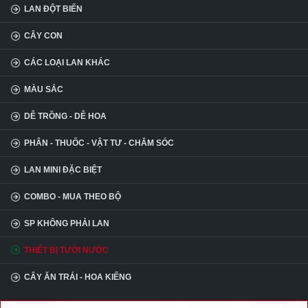
LAN ĐỘT BIẾN
CÂY CON
CÁC LOẠI LAN KHÁC
MÀU SẮC
DỄ TRỒNG - DỄ HOA
PHÂN - THUỐC - VẬT TƯ - CHĂM SÓC
LAN MINI ĐẶC BIỆT
COMBO - MUA THEO BỘ
SP KHÔNG PHẢI LAN
THIẾT BỊ TƯỚI NƯỚC
CÂY ĂN TRÁI - HOA KIỂNG