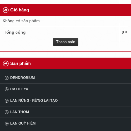
TUYỂN DỤNG
Giỏ hàng
ĐẠI LÝ
Không có sản phẩm
CÂU HỎI
Tổng cộng
0 ₫
KINH NGHIỆM
Thanh toán
Sản phẩm
DENDROBIUM
CATTLEYA
LAN RỪNG - RỪNG LAI TẠO
LAN THƠM
LAN QUÝ HIẾM