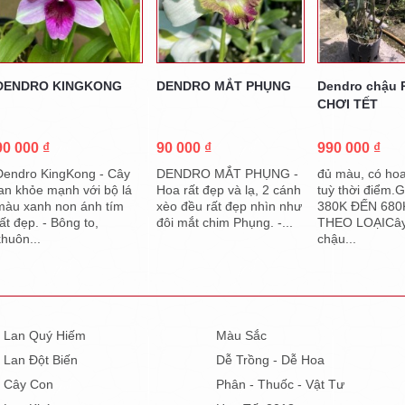
DENDRO KINGKONG
DENDRO MẮT PHỤNG
Dendro chậu R
CHƠI TẾT
90 000 ₫
90 000 ₫
990 000 ₫
Dendro KingKong - Cây
DENDRO MẮT PHỤNG -
đủ màu, có ho
lan khỏe mạnh với bộ lá
Hoa rất đẹp và lạ, 2 cánh
tuỳ thời điểm.
màu xanh non ánh tím
xèo đều rất đẹp nhìn như
380K ĐẾN 680
rất đẹp. - Bông to,
đôi mắt chim Phụng. -...
THEO LOẠICây
khuôn...
chậu...
Lan Quý Hiếm
Màu Sắc
Lan Đột Biến
Dễ Trồng - Dễ Hoa
Cây Con
Phân - Thuốc - Vật Tư