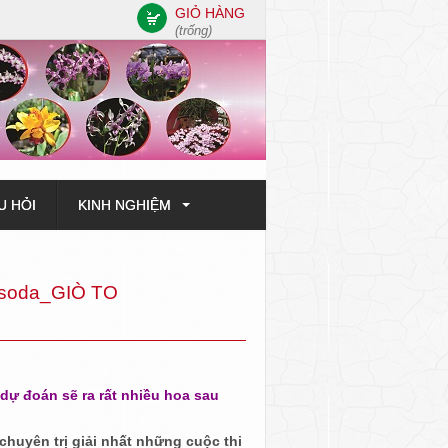
GIỎ HÀNG
(trống)
U HỎI
KINH NGHIỆM
nsoda_GIÒ TO
dự đoán sẽ ra rất nhiều hoa sau
chuyên trị giải nhất những cuộc thi