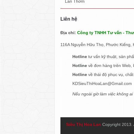
Lan Thơm
Liên hệ
Địa chỉ:
Công ty TNHH Tư vấn - Th
116A Nguyễn Hữu Thọ, Phước Kiểng, H
Hotline
tư vấn kỹ thuật, sản phẩ
Hotline
về đơn hàng trên Web, k
Hotline
về thái độ phục vụ, chất
KDSieuThiHoaLan@Gmail.com
Nếu ngoài giờ làm việc không ai 
Siêu Thị Hoa Lan
Copyright 2013. 