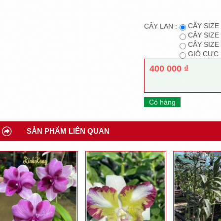
CÂY SIZE
CÂY LAN :
CÂY SIZE
CÂY SIZE
GIÒ CỰC
400 000 ₫
Có hàng
SẢN PHẨM LIÊN QUAN