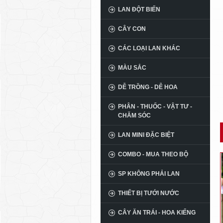
LAN ĐỘT BIẾN
CÂY CON
CÁC LOẠI LAN KHÁC
MÀU SẮC
DỄ TRỒNG - DỄ HOA
PHÂN - THUỐC - VẬT TƯ -
CHĂM SÓC
LAN MINI ĐẶC BIỆT
COMBO - MUA THEO BỘ
SP KHÔNG PHẢI LAN
THIẾT BỊ TƯỚI NƯỚC
CÂY ĂN TRÁI - HOA KIỂNG