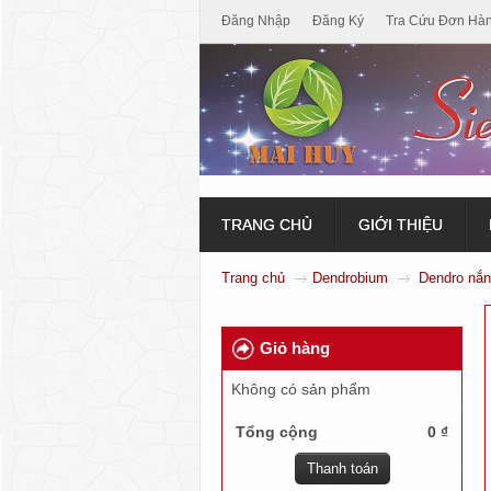
Đăng Nhập
Đăng Ký
Tra Cứu Đơn Hà
TRANG CHỦ
GIỚI THIỆU
Trang chủ
Dendrobium
Dendro nắ
Giỏ hàng
Không có sản phẩm
Tổng cộng
0 ₫
Thanh toán