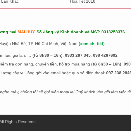
Lan Khác
Hoa Tết 2018
ương mại
MAI HUY
. Số đăng ký Kinh doanh và MST: 0313253376
uyện Nhà Bè, TP. Hồ Chí Minh, Việt Nam.
(
xem chi tiết
)
m lan, giá lan, …
(từ 8h30 – 16h)
:
0933 267 345
,
098 4267602
iểm tra đơn hàng, chuyển tiền, hỗ trợ mua hàng
(từ 8h30 – 16h)
:
090
 lượng cây vui lòng gởi vào email hoặc qua số điện thoại:
097 238 2846
nghe máy, chúng tôi sẽ gọi điện thoại lại Quý khách vào giờ làm việc ti
All Rights Reserved.