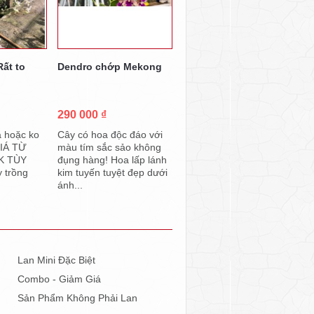
ất to
Dendro chớp Mekong
290 000 ₫
a hoặc ko
Cây có hoa độc đáo với
GIÁ TỪ
màu tím sắc sảo không
K TÙY
đụng hàng! Hoa lấp lánh
 trồng
kim tuyến tuyệt đẹp dưới
ánh...
Lan Mini Đặc Biệt
Combo - Giảm Giá
Sản Phẩm Không Phải Lan