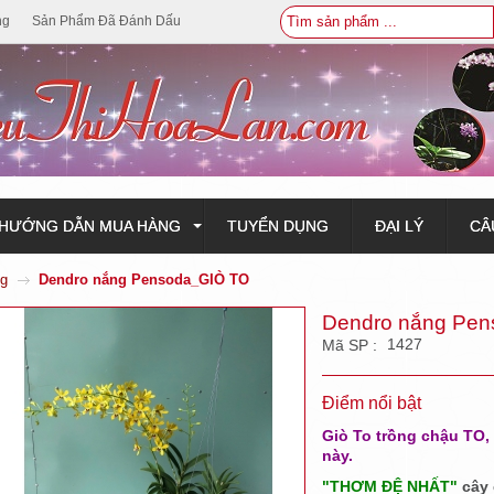
ng
Sản Phẩm Đã Đánh Dấu
HƯỚNG DẪN MUA HÀNG
TUYỂN DỤNG
ĐẠI LÝ
CÂ
ng
Dendro nắng Pensoda_GIÒ TO
Dendro nắng Pe
1427
Mã SP :
Điểm nổi bật
Giò To trồng chậu TO, 
này.
"THƠM ĐỆ NHẤT"
cây 