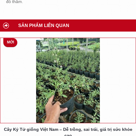
đỏ thẫm.
SẢN PHẨM LIÊN QUAN
MỚI
Cây Kỷ Tử giống Việt Nam – Dễ trồng, sai trái, giá trị sức khỏe
cao