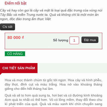
Điểm nổi bật
Cây vả
hay còn gọi là cây vả mật là loại quả đặc trưng của vùng núi
Tây Bắc và miền Trung nước ta. Quả vả không chỉ là một món ăn
ngon, độc đáo trong ẩm thực Việt
Chi tiết
80 000 ₫
Số lượng
CÓ HÀNG
CHI TIẾT SẢN PHẨM
Hoa vả mọc thành chùm từ gốc tới ngọn. Hoa cây vả hình phễu,
đáy thọt, đỉnh cụt và màu trắng. Hoa nở vào khoảng tháng
giêng cho đến hết tháng hai âm.
Quả vả sẽ to hơn quả sung ta, hơi bẹt và có đường kính khoảng
4cm quả to nhất có thể hơn. Vỏ có lông mềm, thay đổi theo chu
kì phát triển của quả. Quả vả màu xanh khi chín chuyển sang