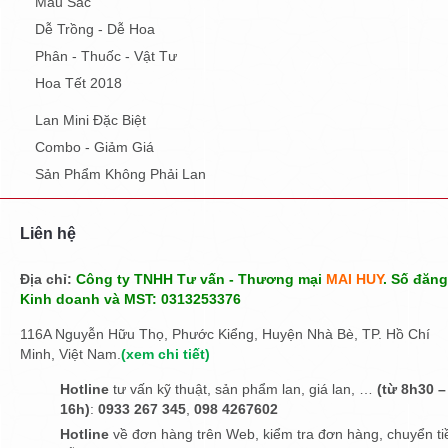
Màu Sắc
Dễ Trồng - Dễ Hoa
Phân - Thuốc - Vật Tư
Hoa Tết 2018
Lan Mini Đặc Biệt
Combo - Giảm Giá
Sản Phẩm Không Phải Lan
Liên hệ
Địa chỉ:
Công ty TNHH Tư vấn - Thương mại
MAI HUY
. Số đăng
Kinh doanh và MST: 0313253376
116A Nguyễn Hữu Thọ, Phước Kiểng, Huyện Nhà Bè, TP. Hồ Chí
Minh, Việt Nam.
(
xem chi tiết
)
Hotline
tư vấn kỹ thuật, sản phẩm lan, giá lan, …
(từ 8h30 –
16h)
:
0933 267 345
,
098 4267602
Hotline
về đơn hàng trên Web, kiểm tra đơn hàng, chuyển ti