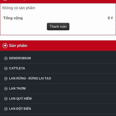
TUYỂN DỤNG
Không có sản phẩm
ĐẠI LÝ
Tổng cộng
0 ₫
Thanh toán
CÂU HỎI
KINH NGHIỆM
Sản phẩm
DENDROBIUM
CATTLEYA
LAN RỪNG - RỪNG LAI TẠO
LAN THƠM
LAN QUÝ HIẾM
LAN ĐỘT BIẾN