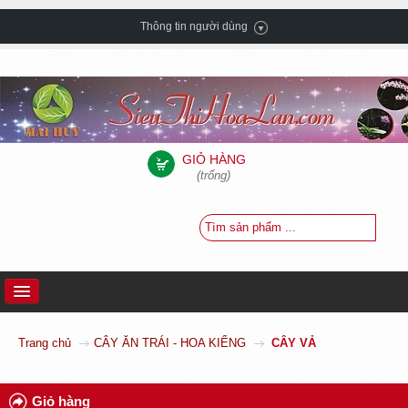
Thông tin người dùng
GIỎ HÀNG
(trống)
TRANG CHỦ
Trang chủ
CÂY ĂN TRÁI - HOA KIỂNG
CÂY VẢ
GIỚI THIỆU
HƯỚNG DẪN MUA HÀNG
Giỏ hàng