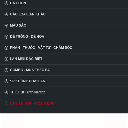
CÂY CON
CÁC LOẠI LAN KHÁC
MÀU SẮC
DỄ TRỒNG - DỄ HOA
PHÂN - THUỐC - VẬT TƯ - CHĂM SÓC
LAN MINI ĐẶC BIỆT
COMBO - MUA THEO BỘ
SP KHÔNG PHẢI LAN
THIẾT BỊ TƯỚI NƯỚC
CÂY ĂN TRÁI - HOA KIỂNG