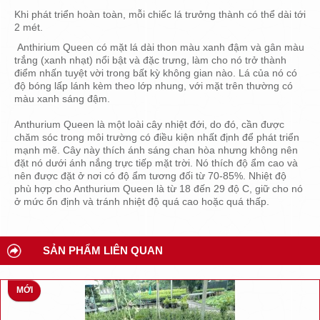
Khi phát triển hoàn toàn, mỗi chiếc lá trưởng thành có thể dài tới
2 mét.
Anthirium Queen có mặt lá dài thon màu xanh đậm và gân màu
trắng (xanh nhạt) nổi bật và đặc trưng, làm cho nó trở thành
điểm nhấn tuyệt vời trong bất kỳ không gian nào. Lá của nó có
độ bóng lấp lánh kèm theo lớp nhung, với mặt trên thường có
màu xanh sáng đậm.
Anthurium Queen là một loài cây nhiệt đới, do đó, cần được
chăm sóc trong môi trường có điều kiện nhất định để phát triển
mạnh mẽ. Cây này thích ánh sáng chan hòa nhưng không nên
đặt nó dưới ánh nắng trực tiếp mặt trời. Nó thích độ ẩm cao và
nên được đặt ở nơi có độ ẩm tương đối từ 70-85%. Nhiệt độ
phù hợp cho Anthurium Queen là từ 18 đến 29 độ C, giữ cho nó
ở mức ổn định và tránh nhiệt độ quá cao hoặc quá thấp.
SẢN PHẨM LIÊN QUAN
MỚI