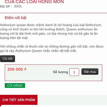
CỦA CÁC LOÀI HỒNG MÔN
3331
Mã SP :
Điểm nổi bật
Anthurium quean được mệnh danh là nữ hoàng của loài Anthurium,
cũng có kích thước to lớn khi trưởng thành, Queen anthurium ấn
tượng với lá dài hình mũi giáo, có lớp nhung mịn và bộ gân lá ấn
tượng trên bề mặt.
Với những chiếc lá thuôn dài và những đường gân nổi bật
, còn được
gọi là cây
Anthurium Queen
chắc chắn rất bắt mắt.
Chi tiết
200 000 ₫
Số lượng
CÓ HÀNG
CHI TIẾT SẢN PHẨM