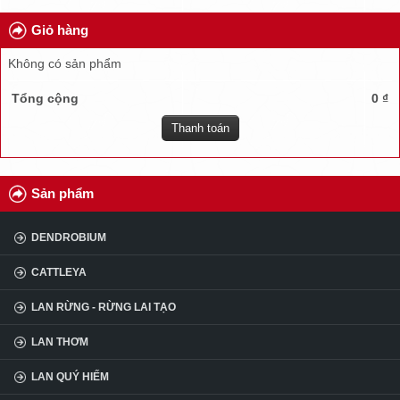
TUYỂN DỤNG
Giỏ hàng
ĐẠI LÝ
Không có sản phẩm
CÂU HỎI
Tổng cộng
0 ₫
KINH NGHIỆM
Thanh toán
Sản phẩm
DENDROBIUM
CATTLEYA
LAN RỪNG - RỪNG LAI TẠO
LAN THƠM
LAN QUÝ HIẾM