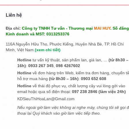
Liên hệ
Địa chỉ:
Công ty TNHH Tư vấn - Thương mại
MAI HUY
. Số đăng
Kinh doanh và MST: 0313253376
116A Nguyễn Hữu Thọ, Phước Kiểng, Huyện Nhà Bè, TP. Hồ Chí
Minh, Việt Nam.
(
xem chi tiết
)
Hotline
tư vấn kỹ thuật, sản phẩm lan, giá lan, …
(từ 8h30 –
16h)
:
0933 267 345
,
098 4267602
Hotline
về đơn hàng trên Web, kiểm tra đơn hàng, chuyển ti
hỗ trợ mua hàng
(từ 8h30 – 16h)
:
0903 652 608
Hotline
về thái độ phục vụ, chất lượng cây vui lòng gởi vào
email hoặc qua số điện thoại:
097 238 2846 (làm việc 24h)
KDSieuThiHoaLan@Gmail.com
Nếu ngoài giờ làm việc không ai nghe máy, chúng tôi sẽ gọi đ
thoại lại Quý khách vào giờ làm việc tiếp theo.