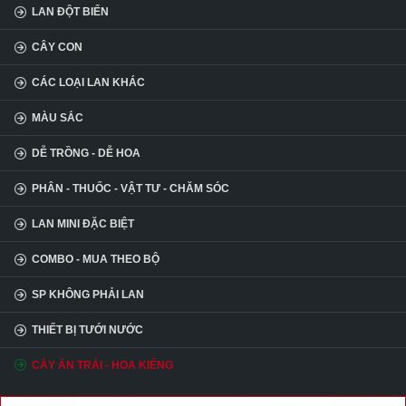
LAN ĐỘT BIẾN
CÂY CON
CÁC LOẠI LAN KHÁC
MÀU SẮC
DỄ TRỒNG - DỄ HOA
PHÂN - THUỐC - VẬT TƯ - CHĂM SÓC
LAN MINI ĐẶC BIỆT
COMBO - MUA THEO BỘ
SP KHÔNG PHẢI LAN
THIẾT BỊ TƯỚI NƯỚC
CÂY ĂN TRÁI - HOA KIỂNG