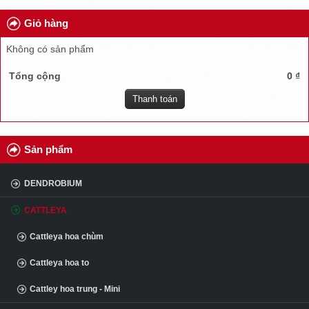
TUYỂN DỤNG
Giỏ hàng
ĐẠI LÝ
Không có sản phẩm
CÂU HỎI
Tổng cộng
0 ₫
KINH NGHIỆM
Thanh toán
Sản phẩm
DENDROBIUM
CATTLEYA
Cattleya hoa chùm
Cattleya hoa to
Cattley hoa trung - Mini