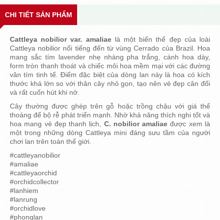
CHI TIẾT SẢN PHẨM
Cattleya nobilior var. amaliae
là một biến thể đẹp của loài
Cattleya nobilior nổi tiếng đến từ vùng Cerrado của Brazil. Hoa
mang sắc tím lavender nhẹ nhàng pha trắng, cánh hoa dày,
form tròn thanh thoát và chiếc môi hoa mềm mại với các đường
vân tím tinh tế. Điểm đặc biệt của dòng lan này là hoa có kích
thước khá lớn so với thân cây nhỏ gọn, tạo nên vẻ đẹp cân đối
và rất cuốn hút khi nở.
Cây thường được ghép trên gỗ hoặc trồng chậu với giá thể
thoáng để bộ rễ phát triển mạnh. Nhờ khả năng thích nghi tốt và
hoa mang vẻ đẹp thanh lịch,
C. nobilior amaliae
được xem là
một trong những dòng Cattleya mini đáng sưu tầm của người
chơi lan trên toàn thế giới.
#cattleyanobilior
#amaliae
#cattleyaorchid
#orchidcollector
#lanhiem
#lanrung
#orchidlove
#phonglan