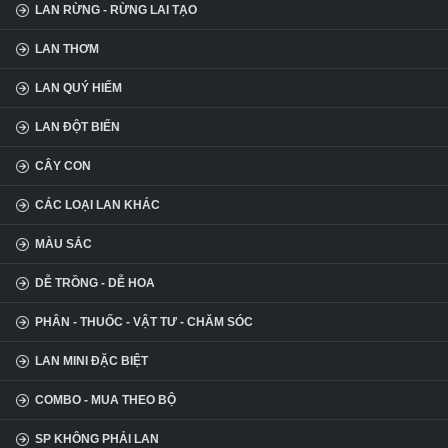
LAN RỪNG - RỪNG LAI TẠO
LAN THƠM
LAN QUÝ HIẾM
LAN ĐỘT BIẾN
CÂY CON
CÁC LOẠI LAN KHÁC
MÀU SẮC
DỄ TRỒNG - DỄ HOA
PHÂN - THUỐC - VẬT TƯ - CHĂM SÓC
LAN MINI ĐẶC BIỆT
COMBO - MUA THEO BỘ
SP KHÔNG PHẢI LAN