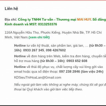
Liên hệ
Địa chỉ:
Công ty TNHH Tư vấn - Thương mại
MAI HUY
. Số đăng
Kinh doanh và MST: 0313253376
116A Nguyễn Hữu Thọ, Phước Kiểng, Huyện Nhà Bè, TP. Hồ Chí
Minh, Việt Nam.
(
xem chi tiết
)
Hotline
tư vấn kỹ thuật, sản phẩm lan, giá lan, …
(từ 8h30 –
16h)
:
0933 267 345
,
098 4267602
Hotline
về đơn hàng trên Web, kiểm tra đơn hàng, chuyển ti
hỗ trợ mua hàng
(từ 8h30 – 16h)
:
0903 652 608
Hotline
về thái độ phục vụ, chất lượng cây vui lòng gởi vào
email hoặc qua số điện thoại:
097 238 2846 (làm việc 24h)
KDSieuThiHoaLan@Gmail.com
Nếu ngoài giờ làm việc không ai nghe máy, chúng tôi sẽ gọi đ
thoại lại Quý khách vào giờ làm việc tiếp theo.